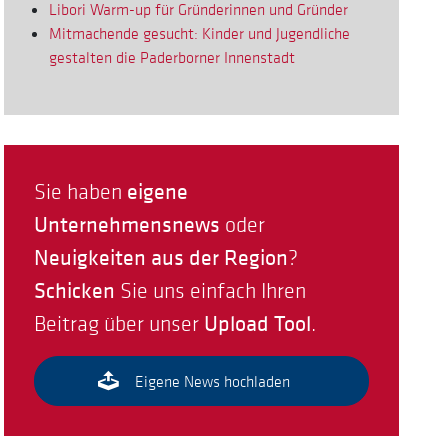
Libori Warm-up für Gründerinnen und Gründer
Mitmachende gesucht: Kinder und Jugendliche
gestalten die Paderborner Innenstadt
eigene
Sie haben
Unternehmensnews
oder
Neuigkeiten aus der Region
?
Schicken
Sie uns einfach Ihren
Upload Tool
Beitrag über unser
.
Eigene News hochladen