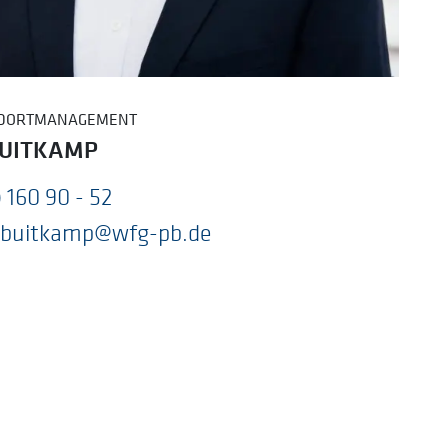
NDORTMANAGEMENT
BUITKAMP
 160 90 - 52
r.buitkamp@wfg-pb.de
besuchen: https://www.linkedin.com/in/hein
besuchen: https://www.xing.com/profile/Hei