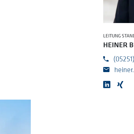
LEITUNG STA
HEINER 
(05251)
heine
linkedin 
Xing 