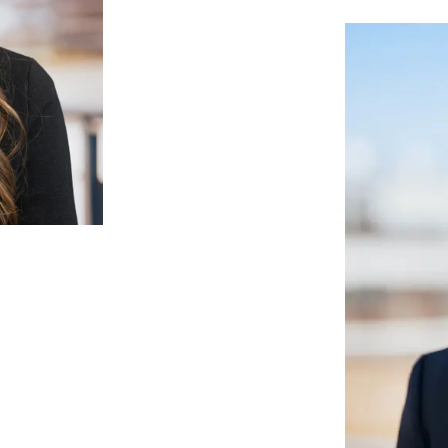
in.com/in/catharina-vonnahme/