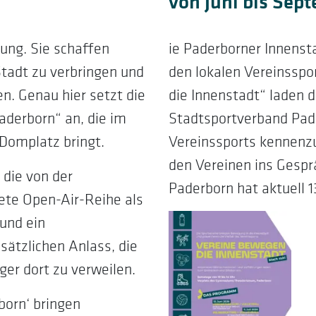
von Juni bis Sep
ung. Sie schaffen
ie Paderborner Innenst
adt zu verbringen und
den lokalen Vereinssp
. Genau hier setzt die
die Innenstadt“ laden
aderborn“ an, die im
Stadtsportverband Pade
Domplatz bringt.
Vereinssports kennenzu
den Vereinen ins Gesp
die von der
Paderborn hat aktuell 1
ete Open-Air-Reihe als
 und ein
ätzlichen Anlass, die
er dort zu verweilen.
born‘ bringen