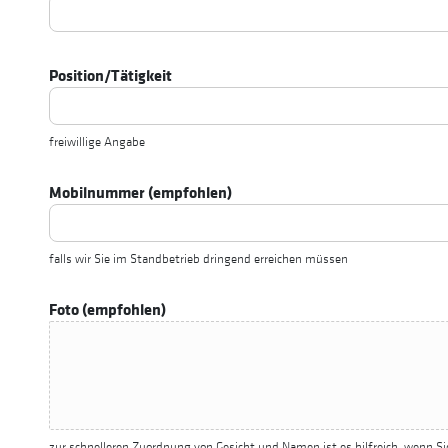
Position/Tätigkeit
freiwillige Angabe
Mobilnummer (empfohlen)
falls wir Sie im Standbetrieb dringend erreichen müssen
Foto (empfohlen)
zur schnelleren Zuordnung von Gesicht und Namen ist es hilfreich, wenn Si