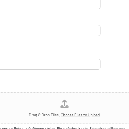
Drag & Drop Files,
Choose Files to Upload
e uns ein Foto zur Verfügung stellen. Ein einfaches Handy-Foto reicht vollkommen!