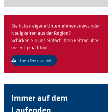
Sie haben
eigene Unternehmensnews
oder
Neuigkeiten aus der Region
?
Schicken
Sie uns einfach Ihren Beitrag über
unser
Upload Tool
.
Eigene News hochladen
Immer auf dem
Laufenden.