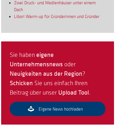
Zwei Druck- und Medienhäuser unter einem
Dach
Libori Warm-up für Gründerinnen und Gründer
eigene
Sie haben
Unternehmensnews
oder
Neuigkeiten aus der Region
?
Schicken
Sie uns einfach Ihren
Upload Tool
Beitrag über unser
.
Eigene News hochladen