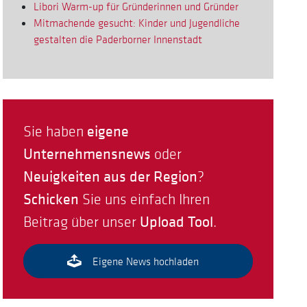
Libori Warm-up für Gründerinnen und Gründer
Mitmachende gesucht: Kinder und Jugendliche
gestalten die Paderborner Innenstadt
eigene
Sie haben
Unternehmensnews
oder
Neuigkeiten aus der Region
?
Schicken
Sie uns einfach Ihren
Upload Tool
Beitrag über unser
.
Eigene News hochladen