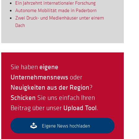
Ein Jahrzehnt internationaler Forschung
Autonome Mobilität made in Paderborn
Zwei Druck- und Medienhäuser unter einem
Dach
eigene
Sie haben
Unternehmensnews
oder
Neuigkeiten aus der Region
?
Schicken
Sie uns einfach Ihren
Upload Tool
Beitrag über unser
.
Eigene News hochladen