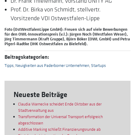
Dr. Frank Thielemann, Vorstand UNITY AG
Prof. Dr. Birka von Schmidt, stellvertr.
Vorsitzende VDI Ostwestfalen-Lippe
Foto (OstWestfalenLippe GmbH): Freuen sich auf viele Bewerbungen
für den OWL-Innovationspreis (v.l.): Jürgen Noch (Westfalen Weser),
Jörg Timmermann (Kraft Gruppe), Björn Böker (OWL GmbH) und Petra
Pigerl-Radtke (IHK Ostwestfalen zu Bielefeld).
Beitragskategorien:
Tipps
,
Neuigkeiten aus Paderborner Unternehmen
,
Startups
Neueste Beiträge
Claudia Warnecke scheidet Ende Oktober aus der
Stadtverwaltung aus
Transformation der Universal Transport erfolgreich
abgeschlossen
Additive Marking schließt Finanzierungsrunde ab