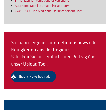
Ein Jahrzehnt internationaler Forschung
Autonome Mobilität made in Paderborn
Zwei Druck- und Medienhäuser unter einem Dach
Sie haben
eigene Unternehmensnews
oder
Neuigkeiten aus der Region
?
Schicken
Sie uns einfach Ihren Beitrag über
unser
Upload Tool
.
Eigene News hochladen