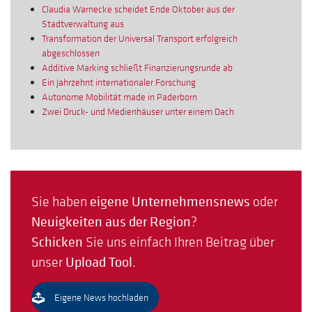
Claudia Warnecke scheidet Ende Oktober aus der
Stadtverwaltung aus
Transformation der Universal Transport erfolgreich
abgeschlossen
Additive Marking schließt Finanzierungsrunde ab
Ein Jahrzehnt internationaler Forschung
Autonome Mobilität made in Paderborn
Zwei Druck- und Medienhäuser unter einem Dach
Sie haben
eigene Unternehmensnews
oder
Neuigkeiten aus der Region
?
Schicken
Sie uns einfach Ihren Beitrag über
unser
Upload Tool
.
Eigene News hochladen