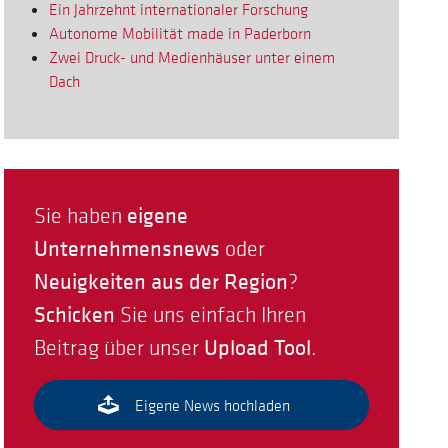
Ein Jahrzehnt internationaler Forschung
Autonome Mobilität made in Paderborn
Zwei Druck- und Medienhäuser unter einem
Dach
eigene
Sie haben
Unternehmensnews
oder
Neuigkeiten aus der Region
?
Schicken
Sie uns einfach Ihren
Upload Tool
Beitrag über unser
.
Eigene News hochladen