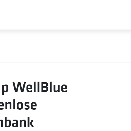
up WellBlue
tenlose
nbank