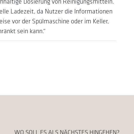
chhaltige Dosierung von Reinigungsmitteln.
lle Ladezeit, da Nutzer die Informationen
eise vor der Spülmaschine oder im Keller,
ränkt sein kann.“
WO SOLL ES ALS NÄCHSTES HINGEHEN?