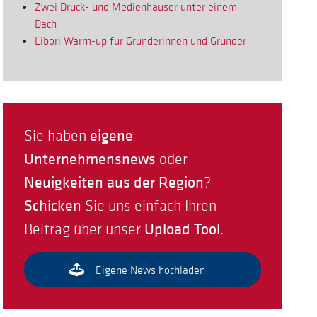
Zwei Druck- und Medienhäuser unter einem
Dach
Libori Warm-up für Gründerinnen und Gründer
eigene
Sie haben
Unternehmensnews
oder
Neuigkeiten aus der Region
?
Schicken
Sie uns einfach Ihren
Upload Tool
Beitrag über unser
.
Eigene News hochladen