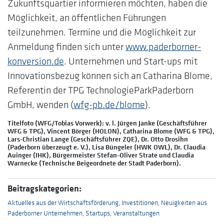
Zukunftsquartier informieren möchten, haben die
Möglichkeit, an öffentlichen Führungen
teilzunehmen. Termine und die Möglichkeit zur
Anmeldung finden sich unter
www.paderborner-
konversion.de
. Unternehmen und Start-ups mit
Innovationsbezug können sich an Catharina Blome,
Referentin der TPG TechnologieParkPaderborn
GmbH, wenden (
wfg-pb.de/blome
).
Titelfoto (WFG/Tobias Vorwerk): v. l. Jürgen Janke (Geschäftsführer
WFG & TPG), Vincent Börger (HOLON), Catharina Blome (WFG & TPG),
Lars-Christian Lange (Geschäftsführer ZQE), Dr. Otto Drosihn
(Paderborn überzeugt e. V.), Lisa Büngeler (HWK OWL), Dr. Claudia
Auinger (IHK), Bürgermeister Stefan-Oliver Strate und Claudia
Warnecke (Technische Beigeordnete der Stadt Paderborn).
Beitragskategorien:
Aktuelles aus der Wirtschaftsförderung
,
Investitionen
,
Neuigkeiten aus
Paderborner Unternehmen
,
Startups
,
Veranstaltungen