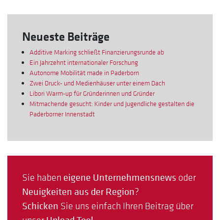
Neueste Beiträge
Additive Marking schließt Finanzierungsrunde ab
Ein Jahrzehnt internationaler Forschung
Autonome Mobilität made in Paderborn
Zwei Druck- und Medienhäuser unter einem Dach
Libori Warm-up für Gründerinnen und Gründer
Mitmachende gesucht: Kinder und Jugendliche gestalten die
Paderborner Innenstadt
Sie haben
eigene Unternehmensnews
oder
Neuigkeiten aus der Region
?
Schicken
Sie uns einfach Ihren Beitrag über
unser
.