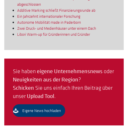
abgeschlossen
Additive Marking schließt Finanzierungsrunde ab
Ein Jahrzehnt internationaler Forschung
Autonome Mobilität made in Paderborn
Zwei Druck- und Medienhäuser unter einem Dach
Libori Warm-up für Gründerinnen und Gründer
Sie haben
eigene Unternehmensnews
oder
Neuigkeiten aus der Region
?
Schicken
Sie uns einfach Ihren Beitrag über
unser
Upload Tool
.
Eigene News hochladen