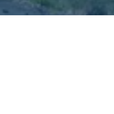
#wirbegleitenzukunft
Wirtschaftsförderung
Paderborn
Innovationen, Investitionen, Startups,
Neuansiedlungen, Nachwuchsförderung und vieles
mehr: Als städtische Tochtergesellschaft sind wir