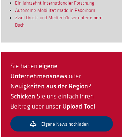
Ein Jahrzehnt internationaler Forschung
Autonome Mobilität made in Paderborn
Zwei Druck- und Medienhäuser unter einem
Dach
eigene
Sie haben
Unternehmensnews
oder
Neuigkeiten aus der Region
?
Schicken
Sie uns einfach Ihren
Upload Tool
Beitrag über unser
.
Eigene News hochladen