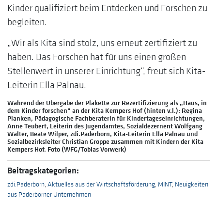
Kinder qualifiziert beim Entdecken und Forschen zu
begleiten.
„Wir als Kita sind stolz, uns erneut zertifiziert zu
haben. Das Forschen hat für uns einen großen
Stellenwert in unserer Einrichtung“, freut sich Kita-
Leiterin Ella Palnau.
Während der Übergabe der Plakette zur Rezertifizierung als „Haus, in
dem Kinder forschen“ an der Kita Kempers Hof (hinten v.l.): Regina
Planken, Pädagogische Fachberaterin für Kindertageseinrichtungen,
Anne Teubert, Leiterin des Jugendamtes, Sozialdezernent Wolfgang
Walter, Beate Wilper, zdi.Paderborn, Kita-Leiterin Ella Palnau und
Sozialbezirksleiter Christian Groppe zusammen mit Kindern der Kita
Kempers Hof. Foto (WFG/Tobias Vorwerk)
Beitragskategorien:
zdi.Paderborn
,
Aktuelles aus der Wirtschaftsförderung
,
MINT
,
Neuigkeiten
aus Paderborner Unternehmen