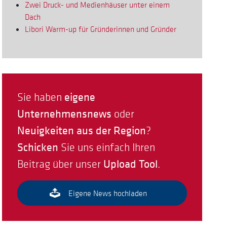
Zwei Druck- und Medienhäuser unter einem
Dach
Libori Warm-up für Gründerinnen und Gründer
eigene
Sie haben
Unternehmensnews
oder
Neuigkeiten aus der Region
?
Schicken
Sie uns einfach Ihren
Upload Tool
Beitrag über unser
.
Eigene News hochladen