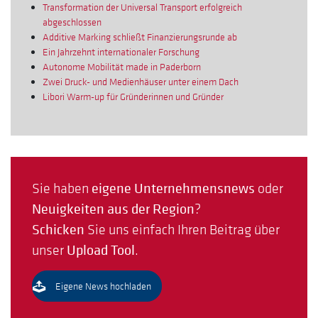
Transformation der Universal Transport erfolgreich
abgeschlossen
Additive Marking schließt Finanzierungsrunde ab
Ein Jahrzehnt internationaler Forschung
Autonome Mobilität made in Paderborn
Zwei Druck- und Medienhäuser unter einem Dach
Libori Warm-up für Gründerinnen und Gründer
Sie haben
eigene Unternehmensnews
oder
Neuigkeiten aus der Region
?
Schicken
Sie uns einfach Ihren Beitrag über
unser
Upload Tool
.
Eigene News hochladen