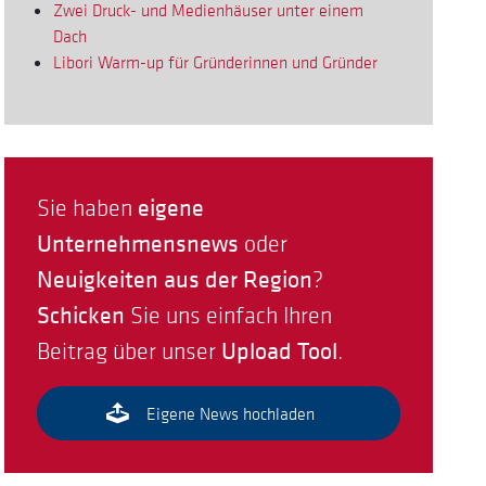
Zwei Druck- und Medienhäuser unter einem
Dach
Libori Warm-up für Gründerinnen und Gründer
eigene
Sie haben
Unternehmensnews
oder
Neuigkeiten aus der Region
?
Schicken
Sie uns einfach Ihren
Upload Tool
Beitrag über unser
.
Eigene News hochladen