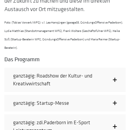
der Zukunft zu machen und diese im direkten
Austausch vor Ort mitzugestalten.
Foto: (Tobias Vorwerk/WFG): v.l. Lea Hansjürgen (garage33, GründungsOffensive Paderborn),
Lydia Matthias (Standortmanagement WFG), Frank Wolters (Geschäftsführer WFG), Heike
Süß (Startup-Beraterin WFG, GründungsOffensive Paderborn) und Maria Reimer (Startup-
Beraterin).
Das Programm
ganztägig: Roadshow der Kultur- und
Kreativwirtschaft
ganztägig: Startup-Messe
ganztägig: zdi.Paderborn im E-Sport