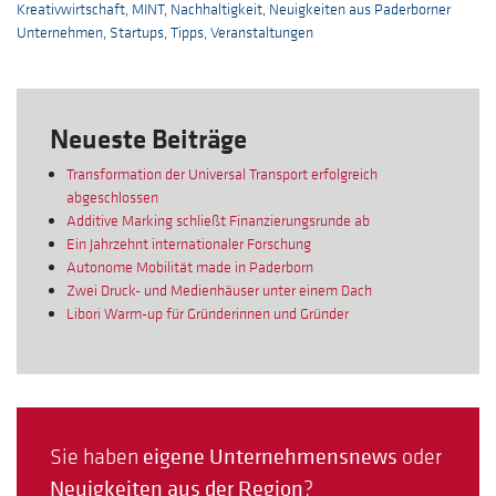
Kreativwirtschaft
,
MINT
,
Nachhaltigkeit
,
Neuigkeiten aus Paderborner
Unternehmen
,
Startups
,
Tipps
,
Veranstaltungen
Neueste Beiträge
Transformation der Universal Transport erfolgreich
abgeschlossen
Additive Marking schließt Finanzierungsrunde ab
Ein Jahrzehnt internationaler Forschung
Autonome Mobilität made in Paderborn
Zwei Druck- und Medienhäuser unter einem Dach
Libori Warm-up für Gründerinnen und Gründer
Sie haben
eigene Unternehmensnews
oder
Neuigkeiten aus der Region
?