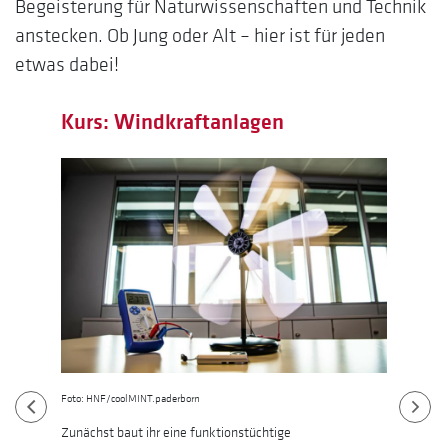
Begeisterung für Naturwissenschaften und Technik
anstecken. Ob Jung oder Alt – hier ist für jeden
etwas dabei!
Kurs: Windkraftanlagen
Kur
Foto: HNF/coolMINT.paderborn
Foto: H
rdert
 für
Zunächst baut ihr eine funktionstüchtige
In die
Neben