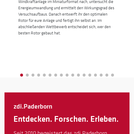
Windkraftanlage im Miniaturformat nach, untersucht die
Verfah
Energieumwandlung und ermittelt den Wirkungsgrad des
welche
ter
Versuchsaufbaus. Danach entwerft ihr den optimalen
Anschl
ung
Rotor für eure Anlage und fertigt ihn selbst an. Im
Stift 
abschließenden Wettbewerb entscheidet sich, wer den
ihre S
besten Rotor gebaut hat.
tragfä
zdi.Paderborn
Entdecken. Forschen. Erleben.
Seit 2010 begeistert das zdi.Paderborn