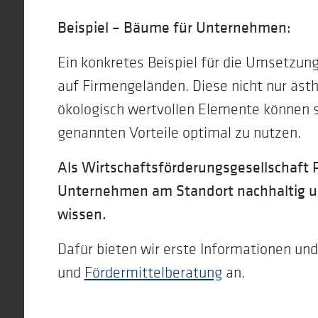
Beispiel – Bäume für Unternehmen:
Ein konkretes Beispiel für die Umsetzun
auf Firmengeländen. Diese nicht nur äst
ökologisch wertvollen Elemente können s
genannten Vorteile optimal zu nutzen.
Wirtschaftsförderung 
Als Wirtschaftsförderungsgesellschaft P
#WIRBEGLEITENZUKUNFT
Unternehmen am Standort nachhaltig und 
wissen.
Dafür bieten wir erste Informationen un
und
Fördermittelberatung
an.
KONTAKT
Wir freuen uns auf Ihre