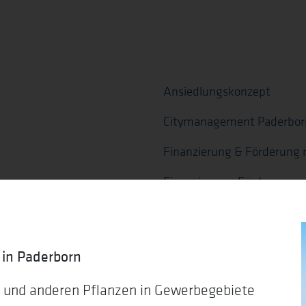
Ansiedlungskonzept
Citymanagement Paderbor
Finanzierung & Förderung 
Finanzierung, Förderung u
Gewerbeimmobilien
Gründen
 in Paderborn
Gründerinnen-Stammtisch
n und anderen Pflanzen in Gewerbegebiete
Insolvenz