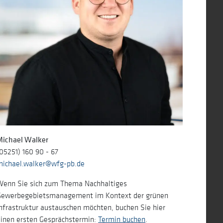
ietsmanagement
aften
ef
t …und zurück!
Michael Walker
05251) 160 90 - 67
michael.walker@wfg-pb.de
Wenn Sie sich zum Thema Nachhaltiges
Gewerbegebietsmanagement im Kontext der grünen
nfrastruktur austauschen möchten, buchen Sie hier
einen ersten Gesprächstermin:
Termin buchen
.