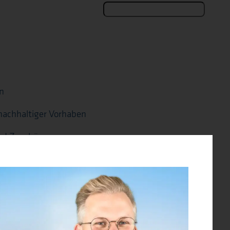
n
nachhaltiger Vorhaben
nd Zuschüsse