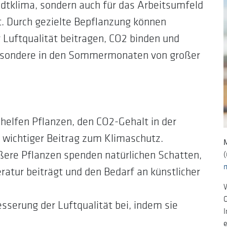
Stadtklima, sondern auch für das Arbeitsumfeld
Nachhaltiges Gewerbegeb
t. Durch gezielte Bepflanzung können
Luftqualität beitragen, CO2 binden und
Nachhaltigkeitskarte
besondere in den Sommermonaten von großer
Paderborner Markenbotsch
Paderborner Wirtschaftsbri
Podcast: Wissen2Wirtschaf
helfen Pflanzen, den CO2-Gehalt in der
RegioBoard
n wichtiger Beitrag zum Klimaschutz.
Standortinformationen
ere Pflanzen spenden natürlichen Schatten,
(
tur beiträgt und den Bedarf an künstlicher
Unternehmenssicherung
esserung der Luftqualität bei, indem sie
I