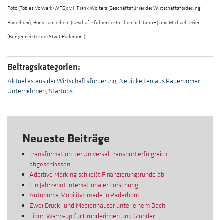
Foto (Tobias Vorwerk/WFG): v.l. Frank Wolters (Geschäftsführer der Wirtschaftsförderung
Paderborn), Boris Langerbein (Geschäftsführer der Intilion hub GmbH) und Michael Dreier
(Bürgermeister der Stadt Paderborn).
Beitragskategorien:
Aktuelles aus der Wirtschaftsförderung
,
Neuigkeiten aus Paderborner
Unternehmen
,
Startups
Neueste Beiträge
Transformation der Universal Transport erfolgreich
abgeschlossen
Additive Marking schließt Finanzierungsrunde ab
Ein Jahrzehnt internationaler Forschung
Autonome Mobilität made in Paderborn
Zwei Druck- und Medienhäuser unter einem Dach
Libori Warm-up für Gründerinnen und Gründer