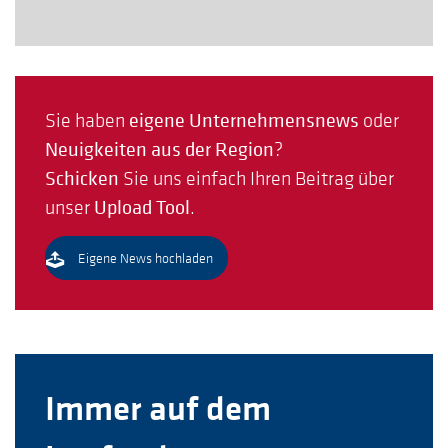
Sie haben
eigene Unternehmensnews
oder
Neuigkeiten aus der Region
?
Schicken
Sie uns einfach Ihren Beitrag über
unser
Upload Tool
.
Eigene News hochladen
Immer auf dem